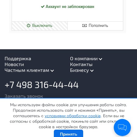
Поддержка
О компании
Новости
Контакты
О нас
Частным клиентам
Бизнесу
Лицензии
Все услуги
Все услуги
FAQ
+7 498 316-44-44
Интернет
Интернет
Оплата
Телевидение
Телевидение
Документы
Заказать звонок
Телефония
Объединение
филиалов
Мы используем файлы cookie для улучшения работы сайта.
Видеонаблюдение
Продолжая использовать сайт и нажимая «Принять», вы
Телефония
Безопасность
соглашаетесь с
условиями обработки cookie
. Если вы не
Безопасность
Почта
согласны с обработкой cookie, покиньте сайт или отключите
ООО Истранет © 2026
cookie в настройках браузера.
Соглашение на получение информационных смс
Принять