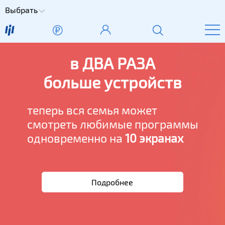
Выбрать
в
ДВА РАЗА
больше устройств
теперь вся семья может
смотреть любимые программы
одновременно на
10 экранах
Подробнее